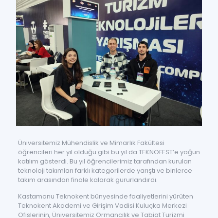
Üniversitemiz Mühendislik ve Mimarlık Fakültesi
öğrencileri her yıl olduğu gibi bu yıl da TEKNOFEST’e yoğun
katılım gösterdi. Bu yıl öğrencilerimiz tarafından kurulan
teknoloji takımları farklı kategorilerde yarıştı ve binlerce
takım arasından finale kalarak gururlandırdı.
Kastamonu Teknokent bünyesinde faaliyetlerini yürüten
Teknokent Akademi ve Girişim Vadisi Kuluçka Merkezi
Ofislerinin, Üniversitemiz Ormancılık ve Tabiat Turizmi