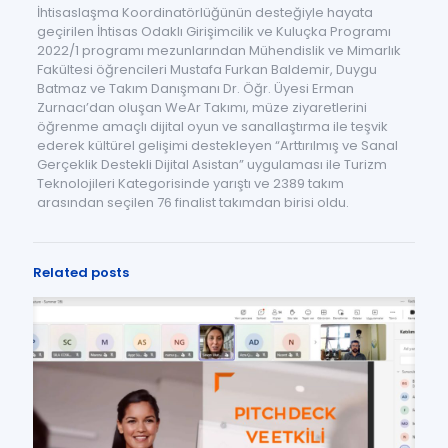
İhtisaslaşma Koordinatörlüğünün desteğiyle hayata
geçirilen İhtisas Odaklı Girişimcilik ve Kuluçka Programı
2022/1 programı mezunlarından Mühendislik ve Mimarlık
Fakültesi öğrencileri Mustafa Furkan Baldemir, Duygu
Batmaz ve Takım Danışmanı Dr. Öğr. Üyesi Erman
Zurnacı’dan oluşan WeAr Takımı, müze ziyaretlerini
öğrenme amaçlı dijital oyun ve sanallaştırma ile teşvik
ederek kültürel gelişimi destekleyen “Arttırılmış ve Sanal
Gerçeklik Destekli Dijital Asistan” uygulaması ile Turizm
Teknolojileri Kategorisinde yarıştı ve 2389 takım
arasından seçilen 76 finalist takımdan birisi oldu.
Related posts