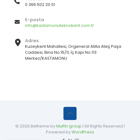
0 366 502 20 01
E-posta
info@kastamonuteknokent.com.tr
Adres
Kuzeykent Mahallesi, Orgeneral Atilla Ateş Paşa
Caddesi, Bina No:15/11, İç Kapı No:113
Merkez/KASTAMONU
© 2026 Betheme by
Muffin group
| All Rights Reserved |
Powered by
WordPress